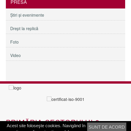
PRESĂ
Ştiri şi evenimente
Drept la replică
Foto
Video
PRIMĂRIA SECTORULUI 3
Acest site foloseşte cookies. Navigând în
SUNT DE ACORD