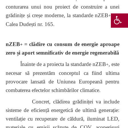
conturarea unui nou proiect de construire a unei
grădinițe și creșe moderne, la standarde nZEB
, pe
+
Calea Dudești nr. 165.
nZEB
= clădire cu consum de energie aproape
+
zero și aport semnificativ de energie regenerabilă
Înainte de a proiecta la standarde nZEB
, este
+
necesar să prezentăm conceptul ca fiind ultima
provocare lansată de Uniunea Europeană pentru
combaterea efectelor schimbărilor climatice.
Concret, clădirea grădiniței va include
sisteme de eficiență energetică de ultimă generație:
ventilație cu recuperare de căldură, iluminat LED,
materiale cu emisii scăzute de COV, acoperișuri