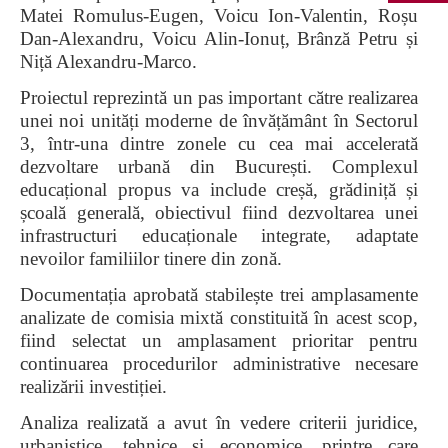
Matei Romulus-Eugen, Voicu Ion-Valentin, Roșu
Dan-Alexandru, Voicu Alin-Ionuț, Brânză Petru și
Niță Alexandru-Marco.
Proiectul reprezintă un pas important către realizarea
unei noi unități moderne de învățământ în Sectorul
3, într-una dintre zonele cu cea mai accelerată
dezvoltare urbană din București. Complexul
educațional propus va include creșă, grădiniță și
școală generală, obiectivul fiind dezvoltarea unei
infrastructuri educaționale integrate, adaptate
nevoilor familiilor tinere din zonă.
Documentația aprobată stabilește trei amplasamente
analizate de comisia mixtă constituită în acest scop,
fiind selectat un amplasament prioritar pentru
continuarea procedurilor administrative necesare
realizării investiției.
Analiza realizată a avut în vedere criterii juridice,
urbanistice, tehnice și economice, printre care