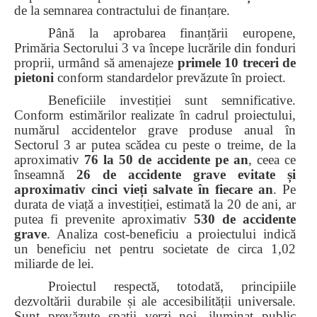
de la semnarea contractului de finanțare.
Până la aprobarea finanțării europene,
Primăria Sectorului 3 va începe lucrările din fonduri
proprii, urmând să amenajeze
primele 10 treceri de
pietoni
conform standardelor prevăzute în proiect.
Beneficiile investiției sunt semnificative.
Conform estimărilor realizate în cadrul proiectului,
numărul accidentelor grave produse anual în
Sectorul 3 ar putea scădea cu peste o treime, de la
aproximativ
76 la 50 de accidente pe an
, ceea ce
înseamnă
26 de accidente grave evitate și
aproximativ cinci vieți salvate în fiecare an
. Pe
durata de viață a investiției, estimată la 20 de ani, ar
putea fi prevenite aproximativ
530 de accidente
grave
. Analiza cost-beneficiu a proiectului indică
un beneficiu net pentru societate de circa 1,02
miliarde de lei.
Proiectul respectă, totodată, principiile
dezvoltării durabile și ale accesibilității universale.
Sunt prevăzute spații verzi noi, iluminat public