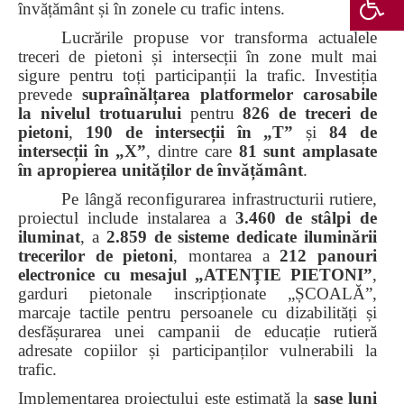
învățământ și în zonele cu trafic intens.
Lucrările propuse vor transforma actualele
treceri de pietoni și intersecții în zone mult mai
sigure pentru toți participanții la trafic. Investiția
prevede
supraînălțarea platformelor carosabile
la nivelul trotuarului
pentru
826 de treceri de
pietoni
,
190 de intersecții în „T”
și
84 de
intersecții în „X”
, dintre care
81 sunt amplasate
în apropierea unităților de învățământ
.
Pe lângă reconfigurarea infrastructurii rutiere,
proiectul include instalarea a
3.460 de stâlpi de
iluminat
, a
2.859 de sisteme dedicate iluminării
trecerilor de pietoni
, montarea a
212 panouri
electronice cu mesajul „ATENȚIE PIETONI”
,
garduri pietonale inscripționate „ȘCOALĂ”,
marcaje tactile pentru persoanele cu dizabilități și
desfășurarea unei campanii de educație rutieră
adresate copiilor și participanților vulnerabili la
trafic.
Implementarea proiectului este estimată la
șase luni