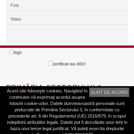
Foto
Video
PRIMĂRIA SECTORULUI 3
Acest site foloseşte cookies. Navigând în
SUNT DE ACORD
continuare vă exprimaţi acordul asupra
Adresa:
Calea Dudeşti nr. 191
folosirii cookie-urilor. Datele dumneavoastră personale sunt
Bucureşti, Sector 3, România
prelucrate de Primăria Sectorului 3, în conformitate cu
prevederile art. 6 din Regulamentul (UE) 2016/679, în scopul
Contactați-ne
indeplinirii atribuțiilor legale. Datele pot fi dezvăluite unor terți în
Telefon: 021.318.03.23
baza unui temei legal justificat. Vă puteți exercita drepturile
Fax: 021.318.03.04