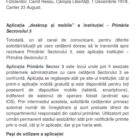
Fizicienilor, Camil Ressu, Câmpia Libertății, 1 Decembrie 1918,
Cartier 23 August.
Aplicația „desktop și mobile” a instituției -
Primăria
Sectorului 3
Totodată, un alt canal de comunicare, pentru diferite
solicitări/situații pe care cetățenii doresc să le transmită spre
rezolvare Primăriei Sectorului 3, este aplicația instituției –
Primăria Sectorului 3.
Aplicația Primărie Sector 3
este locul unde pot fi sesizate
problemele administrative cu care cetățenii Sectorului 3 se
confruntă. Aplicația se regăsește atât pe site-ul instituției, cât și
printr-o aplicație mobilă gratuită și este disponibilă pentru toți
posesorii de dispozitive mobile (tabletă, smartphone),
indiferent de sistemul de operare folosit (android sau
iOS). Prin intermediul acesteia, solicitările cetățenilor primesc
automat număr de înregistrare și sunt preluate direct de
compartimentul responsabil din cadrul primăriei. Utilizatorii pot
urmări permanent stadiul sesizărilor atât prin notificările primite
prin e-mail, cât și în aplicație, dar și pe harta web.
Pași de utilizare a aplicației