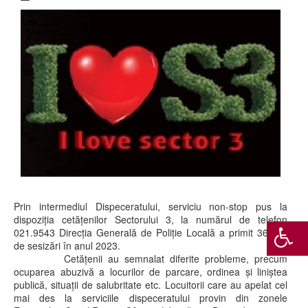
Prin intermediul Dispeceratului, serviciu non-stop pus la
dispoziția cetățenilor Sectorului 3, la numărul de telefon
021.9543 Direcția Generală de Poliție Locală a primit 36.662
de sesizări în anul 2023.
Cetăţenii au semnalat diferite probleme, precum
ocuparea abuzivă a locurilor de parcare, ordinea și liniștea
publică, situații de salubritate etc. Locuitorii care au apelat cel
mai des la serviciile dispeceratului provin din zonele