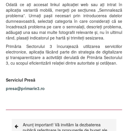
Odată ce ați accesat linkul aplicației web sau ați intrat în
aplicația variantă mobilă, mergeți pe secțiunea „Semnalează
problema”. Urmați pașii necesari prin introducerea datelor
dumneavoastră, selectați categoria în care considerați că se
încadrează problema pe care o semnalați, descrieți problema,
adăugați una sau mai multe fotografii relevante și, nu în ultimul
rând, plasați indicatorul pe hartă și trimiteți sesizarea.
Primăria Sectorului 3 încurajează utilizarea serviciilor
electronice, aplicația făcând parte din strategia de digitalizare
și transparentizare a activității derulată de Primăria Sectorului
3, cu scopul eficientizării relației dintre autoritate și cetățean.
Serviciul Presă
presa@primarie3.ro
Anunț important! Vă invităm la dezbaterea
publică referitoare la propunerile de buget ale