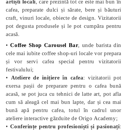
artiști locali
, care prezintă tot ce este mai bun în
cafea, preparate dulci și sărate, bere și băuturi
craft, vinuri locale, obiecte de design. Vizitatorii
pot degusta produsele și le pot cumpăra pentru
acasă.
•
Coffee Shop Carousel Bar
, unde barista din
cele mai iubite coffee shop-uri locale vor prepara
și vor servi cafea special pentru vizitatorii
festivalului;
•
Ateliere
de inițiere în cafea
: vizitatorii pot
exersa pașii de preparare pentru o cafea bună
acasă, se pot juca cu tehnici de latte art, pot afla
cum să aleagă cel mai bun lapte, dar și cea mai
bună apă pentru cafea, totul în cadrul unor
ateliere interactive găzduite de Origo Academy;
•
Conferințe pentru profesioniști și pasionați
: