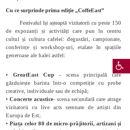
Cu ce surprinde prima ediție „CoffeEast”
Festivalul își așteaptă vizitatorii cu
peste 150
de expozanți și activități care pun în centru
cultul și cultura cafelei: degustări, campionate,
conferințe și workshop-uri, etalate în spațiile
generoase ale halei astfel:
•
GreatEast Cup
- scena principală care
găzduiește barista într-o competiție cu probe
creative, individuale sau de echipă;
•
Concerte acustice
- scena secundară care atrage
vizitatorii cu live acts semnate de artiști din
Europa de Est;
•
Piața celor 80 de micro-prăjitorii, artizani și