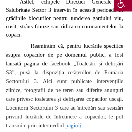
Astfel, echipele Direcției Generale de
Salubritate Sector 3 intervin în această perioadă în
grădinile blocurilor pentru tunderea gardului viu,
cosit,
strâns frunze sau ridicarea coronamentelor la
copaci.
Reamintim că, pentru lucrările specifice
asupra copacilor de pe domeniul public, a fost
lansat
ă pagina de
facebook „Toaletări și defrișări
S3”, pusă la dispoziția cetățenilor de Primăria
Sectorului 3. Aici sunt publicate intervențiile
zilnice, fotografii de pe teren sau diferite anunțuri
care privesc toaletarea și defrișarea copacilor uscați.
Locuitorii Sectorului 3 care au întrebări sau sesizări
privind lucrările de întreținere a copacilor, le pot
transmite prin intermediul
pagini
i
.