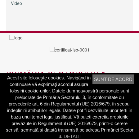
Video
PRIMĂRIA SECTORULUI 3
Acest site foloseşte cookies. Navigând în
SUNT DE ACORD
continuare vă exprimaţi acordul asupra
Adresa:
Calea Dudeşti nr. 191
folosirii cookie-urilor. Datele dumneavoastră personale sunt
Bucureşti, Sector 3, România
prelucrate de Primăria Sectorului 3, în conformitate cu
prevederile art. 6 din Regulamentul (UE) 2016/679, în scopul
Contactați-ne
indeplinirii atribuțiilor legale. Datele pot fi dezvăluite unor terți în
Telefon: 021.318.03.23
baza unui temei legal justificat. Vă puteți exercita drepturile
Fax: 021.318.03.04
prevăzute în Regulamentul (UE) 2016/679, printr-o cerere
scrisă, semnată și datată transmisă pe adresa Primăriei Sector
3.
DETALII
© 2003 - 2026 | Primăria Sectorului 3