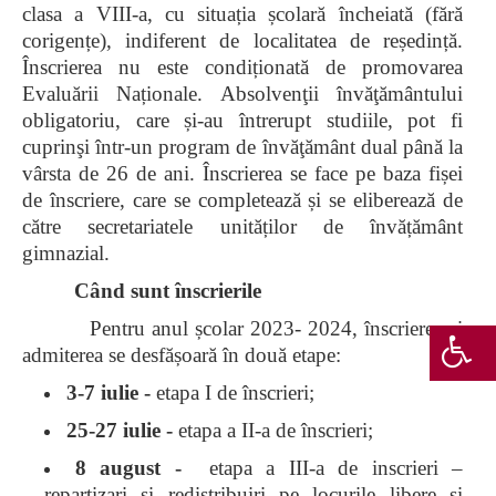
clasa a VIII-a, cu situația școlară încheiată (fără
corigențe), indiferent de localitatea de reședință.
Înscrierea nu este condiționată de promovarea
Evaluării Naționale. Absolvenţii învăţământului
obligatoriu, care și-au întrerupt studiile, pot fi
cuprinşi într-un program de învăţământ dual până la
vârsta de 26 de ani. Înscrierea se face pe baza fișei
de înscriere, care se completează și se eliberează de
către secretariatele unităților de învățământ
gimnazial.
Când sunt înscrierile
Pentru anul școlar 2023- 2024, înscrierea și
admiterea se desfășoară în două etape:
3-7 iulie -
etapa I de înscrieri;
25-27 iulie -
etapa a II-a de înscrieri;
8 august -
etapa a III-a de inscrieri –
repartizari si redistribuiri pe locurile libere și