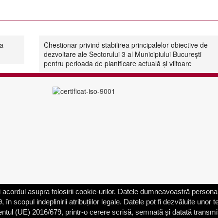
la
Chestionar privind stabilirea principalelor obiective de
dezvoltare ale Sectorului 3 al Municipiului București
pentru perioada de planificare actuală și viitoare
acordul asupra folosirii cookie-urilor. Datele dumneavoastră personal
scopul indeplinirii atribuțiilor legale. Datele pot fi dezvăluite unor ter
entul (UE) 2016/679, printr-o cerere scrisă, semnată și datată transm