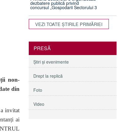
dezbatere publică privind
concursul „Gospodarii Sectorului 3
VEZI TOATE ŞTIRILE PRIMĂRIEI
PRESĂ
Ştiri şi evenimente
Drept la replică
ii non-
date din
Foto
Video
a invitat
ntanți ai
ENTRUL