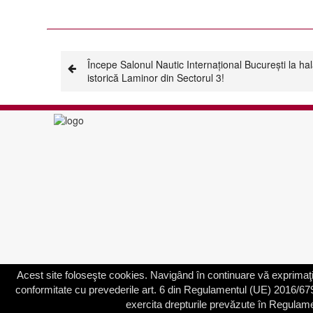
Începe Salonul Nautic Internațional București la ha
istorică Laminor din Sectorul 3!
Acest site foloseşte cookies. Navigând în continuare vă exprimaţi 
conformitate cu prevederile art. 6 din Regulamentul (UE) 2016/679, în 
exercita drepturile prevăzute în Regulam
© 2003 - 2026 | Primăria Sectorului 3