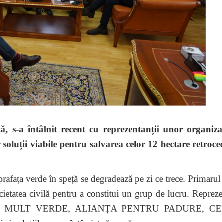
a întâlnit recent cu reprezentanții unor organizaț
luții viabile pentru salvarea celor 12 hectare retroce
ața verde în speță se degradează pe zi ce trece. Primarul 
ietatea civilă pentru a constitui un grup de lucru. Repreze
I MULT VERDE, ALIANȚA PENTRU PADURE, C