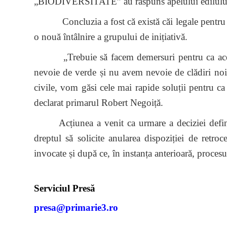
„BIODIVERSITATE” au răspuns apelului edilului și 
Concluzia a fost că există căi legale pentru recu
o nouă întâlnire a grupului de inițiativă.
„Trebuie să facem demersuri pentru ca aceast
nevoie de verde și nu avem nevoie de clădiri noi î
civile, vom găsi cele mai rapide soluții pentru ca
declarat primarul Robert Negoiță.
Acțiunea a venit ca urmare a deciziei definiti
dreptul să solicite anularea dispoziției de retro
invocate și după ce, în instanța anterioară, procesul
Serviciul Presă
presa@primarie3.ro