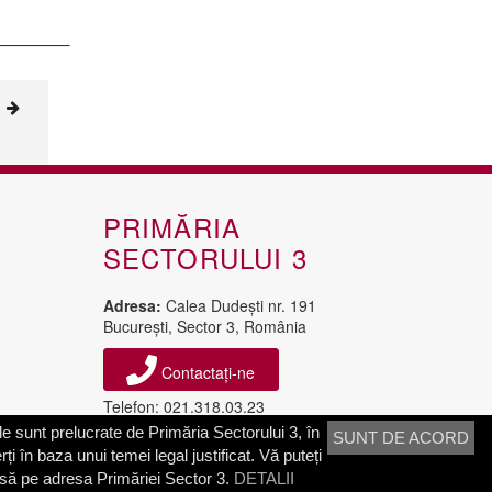
PRIMĂRIA
SECTORULUI 3
Adresa:
Calea Dudeşti nr. 191
Bucureşti, Sector 3, România
Contactați-ne
Telefon: 021.318.03.23
Fax: 021.318.03.04
e sunt prelucrate de Primăria Sectorului 3, în
SUNT DE ACORD
ți în baza unui temei legal justificat. Vă puteți
isă pe adresa Primăriei Sector 3.
DETALII