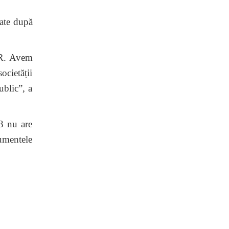
rate după
OR. Avem
ocietății
ublic”, a
3 nu are
gumentele