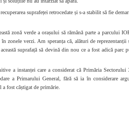
soluțiile nu au întârziat să apară.
perarea suprafeței retrocedate și s-a stabilit să fie dema
ă zonă verde a orașului să rămână parte a parcului I
n zonele verzi. Am speranța că, alături de reprezentanții s
 această suprafață să devină din nou ce a fost adică parc p
ve a instanței care a considerat că Primăria Sectorului 
cedare a Primarului General, fără să ia în considerare ar
 a fost câștigat de primărie.