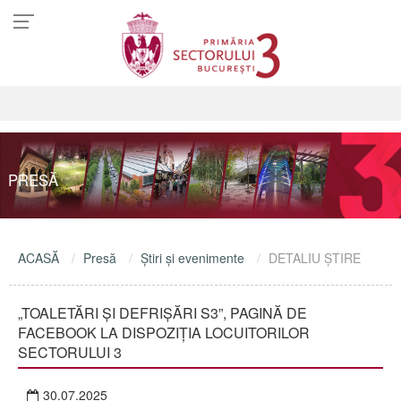
PRESĂ
ACASĂ
Presă
Ştiri şi evenimente
DETALIU ŞTIRE
„TOALETĂRI ȘI DEFRIȘĂRI S3”, PAGINĂ DE
FACEBOOK LA DISPOZIȚIA LOCUITORILOR
SECTORULUI 3
30.07.2025