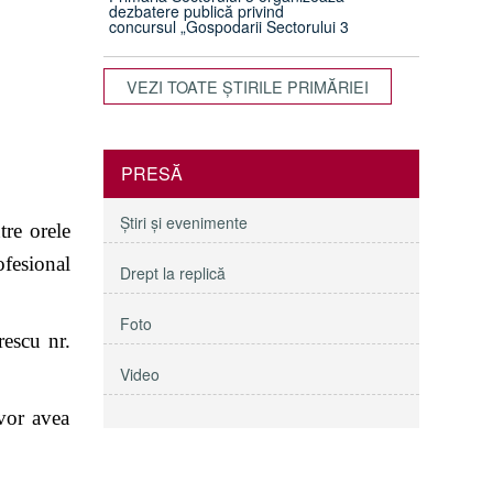
dezbatere publică privind
concursul „Gospodarii Sectorului 3
VEZI TOATE ŞTIRILE PRIMĂRIEI
PRESĂ
Ştiri şi evenimente
re orele
fesional
Drept la replică
Foto
escu nr.
Video
vor avea