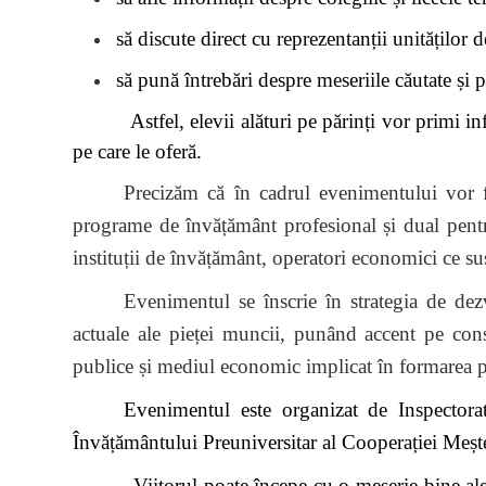
să discute direct cu reprezentanții unităților 
să pună întrebări despre meseriile căutate și 
Astfel, elevii alături pe părinți vor primi infor
pe care le oferă.
Precizăm că în cadrul evenimentului vor f
programe de învățământ profesional și dual pentr
instituții de învățământ, operatori economici ce s
Evenimentul se înscrie în strategia de dezv
actuale ale pieței muncii, punând accent pe conso
publice și mediul economic implicat în formarea pr
Evenimentul este organizat de Inspectora
Învățământului Preuniversitar al Cooperației Meșt
Viitorul poate începe cu o meserie bine aleasă!