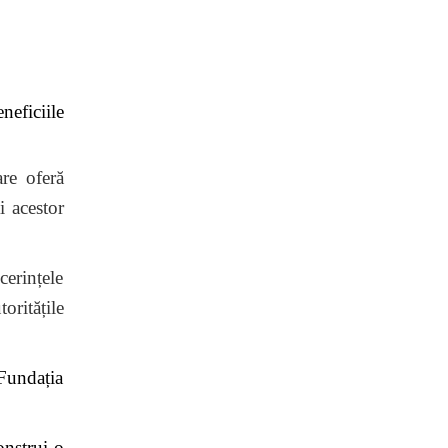
neficiile
re oferă
i acestor
cerințele
oritățile
Fundația
nstrui o