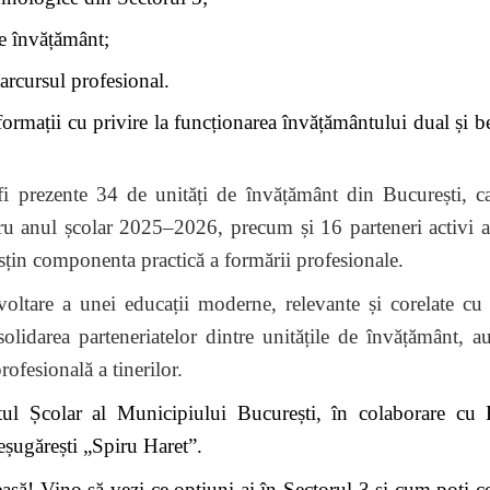
de învățământ;
parcursul profesional.
mații cu privire la funcționarea învățământului dual și be
i prezente 34 de unități de învățământ din București, ca
u anul școlar 2025–2026, precum și 16 parteneri activi a
usțin componenta practică a formării profesionale.
oltare a unei educații moderne, relevante și corelate cu 
lidarea parteneriatelor dintre unitățile de învățământ, aut
ofesională a tinerilor.
tul Școlar al Municipiului București, în colaborare cu 
eșugărești „Spiru Haret”.
 Vino să vezi ce opțiuni ai în Sectorul 3 și cum poți co