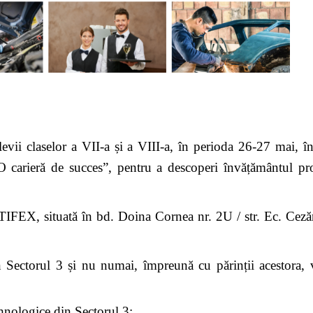
 claselor a VII-a și a VIII-a, în perioda 26-27 mai, înt
O carieră de succes”, pentru a descoperi învățământul pro
, situată în bd. Doina Cornea nr. 2U / str. Ec. Cezăr
 Sectorul 3 și nu numai, împreună cu părinții acestora, 
tehnologice din Sectorul 3;