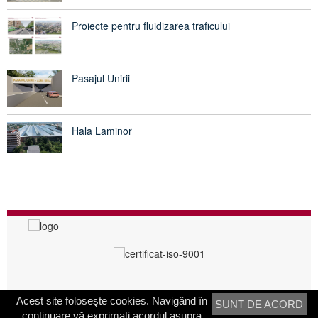
Proiecte pentru fluidizarea traficului
Pasajul Unirii
Hala Laminor
Acest site foloseşte cookies. Navigând în
SUNT DE ACORD
PRIMĂRIA SECTORULUI 3
continuare vă exprimaţi acordul asupra