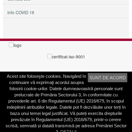
Info COVID 19
Acest site foloseşte cookies. Navigând în
SUNT DE ACORD
PRIMĂRIA SECTORULUI 3
continuare vă exprimaţi acordul asupra
Adresa:
Calea Dudeşti nr. 191
folosirii cookie-urilor. Datele dumneavoastră personale sunt
Bucureşti, Sector 3, România
prelucrate de Primăria Sectorului 3, în conformitate cu
prevederile art. 6 din Regulamentul (UE) 2016/679, în scopul
Contactați-ne
indeplinirii atribuțiilor legale. Datele pot fi dezvăluite unor terți în
Telefon: 021.318.03.23
baza unui temei legal justificat. Vă puteți exercita drepturile
Fax: 021.318.03.04
prevăzute în Regulamentul (UE) 2016/679, printr-o cerere
scrisă, semnată și datată transmisă pe adresa Primăriei Sector
3.
DETALII