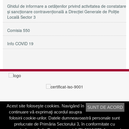
Ghidul de informare a cetățenilor privind activitatea de constatare
și sancționare contravențională a Direcției Generale de Poliție
Locală Sector 3
Comisia 550
Info COVID 19
Acest site foloseşte cookies. Navigând în
SUNT DE ACORD
PRIMĂRIA SECTORULUI 3
continuare vă exprimaţi acordul asupra
Adresa:
Calea Dudeşti nr. 191
folosirii cookie-urilor. Datele dumneavoastră personale sunt
Bucureşti, Sector 3, România
prelucrate de Primăria Sectorului 3, în conformitate cu