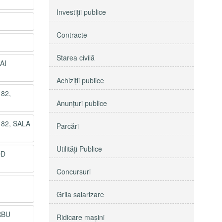
Investiţii publice
Contracte
Starea civilă
AI
Achiziţii publice
82,
Anunţuri publice
82, SALA
Parcări
Utilităţi Publice
OD
Concursuri
Grila salarizare
RBU
Ridicare maşini