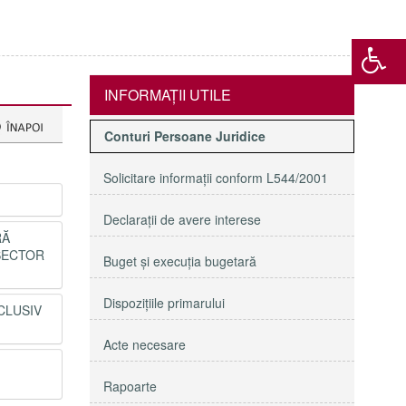
INFORMAŢII UTILE
Conturi Persoane Juridice
Solicitare informaţii conform L544/2001
Declaraţii de avere interese
RĂ
 SECTOR
Buget şi execuţia bugetară
Dispoziţiile primarului
CLUSIV
Acte necesare
Rapoarte