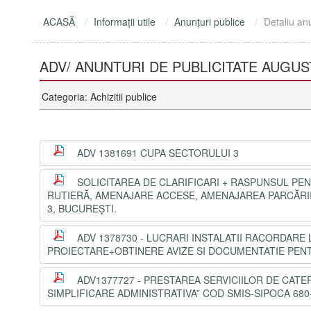
ACASĂ
Informaţii utile
Anunţuri publice
Detaliu an
ADV/ ANUNTURI DE PUBLICITATE AUGUS
Categoria: Achizitii publice
ADV 1381691 CUPA SECTORULUI 3
SOLICITAREA DE CLARIFICARI + RASPUNSUL PE
RUTIERĂ, AMENAJARE ACCESE, AMENAJAREA PARCĂRII 
3, BUCUREȘTI.
ADV 1378730 - LUCRARI INSTALATII RACORDAR
PROIECTARE+OBTINERE AVIZE SI DOCUMENTATIE PENT
ADV1377727 - PRESTAREA SERVICIILOR DE CATER
SIMPLIFICARE ADMINISTRATIVA” COD SMIS-SIPOCA 680