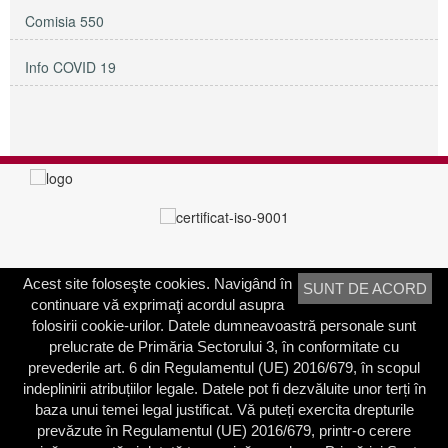
Comisia 550
Info COVID 19
Acest site foloseşte cookies. Navigând în
SUNT DE ACORD
PRIMĂRIA SECTORULUI 3
continuare vă exprimaţi acordul asupra
Adresa:
Calea Dudeşti nr. 191
folosirii cookie-urilor. Datele dumneavoastră personale sunt
Bucureşti, Sector 3, România
prelucrate de Primăria Sectorului 3, în conformitate cu
prevederile art. 6 din Regulamentul (UE) 2016/679, în scopul
Contactați-ne
indeplinirii atribuțiilor legale. Datele pot fi dezvăluite unor terți în
Telefon: 021.318.03.23
baza unui temei legal justificat. Vă puteți exercita drepturile
Fax: 021.318.03.04
prevăzute în Regulamentul (UE) 2016/679, printr-o cerere