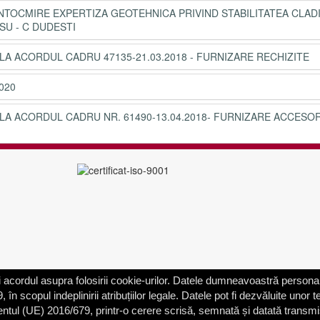
 INTOCMIRE EXPERTIZA GEOTEHNICA PRIVIND STABILITATEA CLAD
SU - C DUDESTI
LA ACORDUL CADRU 47135-21.03.2018 - FURNIZARE RECHIZITE
020
LA ACORDUL CADRU NR. 61490-13.04.2018- FURNIZARE ACCESOR
acordul asupra folosirii cookie-urilor. Datele dumneavoastră personal
scopul indeplinirii atribuțiilor legale. Datele pot fi dezvăluite unor ter
entul (UE) 2016/679, printr-o cerere scrisă, semnată și datată transm