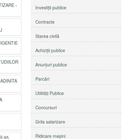
TIZARE -
Investiţii publice
Contracte
U
Starea civilă
RIGENTIE
Achiziţii publice
TUDIILOR
Anunţuri publice
Parcări
ADINITA
Utilităţi Publice
A
Concursuri
Grila salarizare
Ridicare maşini
R.95