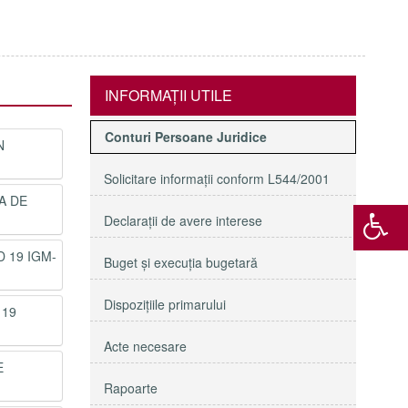
INFORMAŢII UTILE
Conturi Persoane Juridice
N
Solicitare informaţii conform L544/2001
A DE
Declaraţii de avere interese
D 19 IGM-
Buget şi execuţia bugetară
Dispoziţiile primarului
 19
Acte necesare
E
Rapoarte