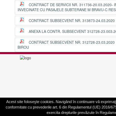
CONTRACT DE SERVICII NR. 311736-20.03.2020-
INVECINATE CU PASAJELE SUBTERANE M BRAVU-C RES
CONTRACT SUBSECVENT NR. 313873-24.03.2020 
ANEXA LA CONTR. SUBSECVENT 312728-23.003.2
CONTRACT SUBSECVENT NR. 312728-23.03.2020 
BIROU
Acest site foloseşte cookies. Navigând în continuare vă exprimaţi 
conformitate cu prevederile art. 6 din Regulamentul (UE) 2016/679, în 
exercita drepturile prevăzute în Regulam
© 2003 - 2026 | Primăria Sectorului 3