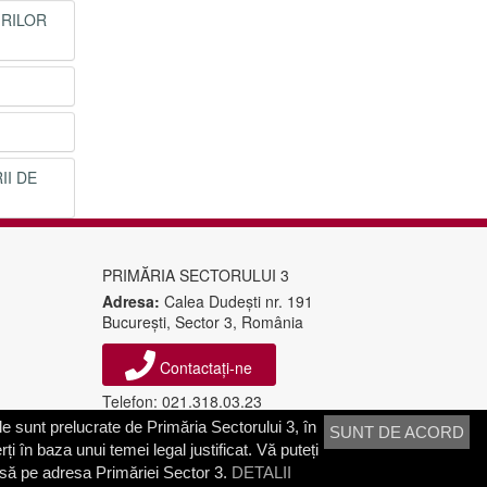
IRILOR
II DE
PRIMĂRIA SECTORULUI 3
Adresa:
Calea Dudeşti nr. 191
Bucureşti, Sector 3, România
Contactați-ne
Telefon: 021.318.03.23
Fax: 021.318.03.04
e sunt prelucrate de Primăria Sectorului 3, în
SUNT DE ACORD
ți în baza unui temei legal justificat. Vă puteți
isă pe adresa Primăriei Sector 3.
DETALII