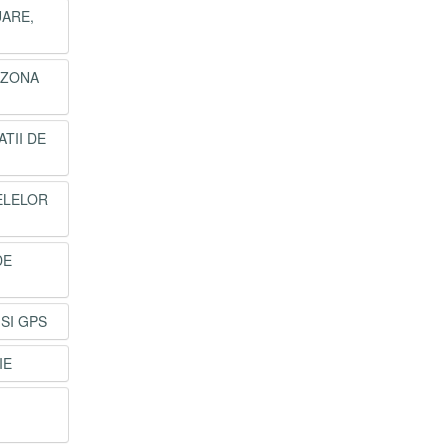
UARE,
 ZONA
TII DE
ELELOR
DE
 SI GPS
IE