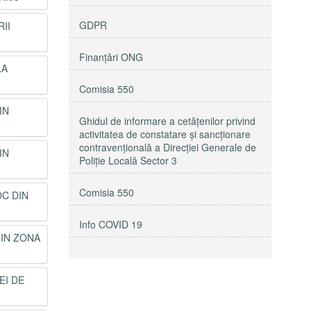
GDPR
II
Finanțări ONG
LA
Comisia 550
IN
Ghidul de informare a cetățenilor privind
activitatea de constatare și sancționare
contravențională a Direcției Generale de
IN
Poliție Locală Sector 3
Comisia 550
OC DIN
Info COVID 19
 IN ZONA
EI DE