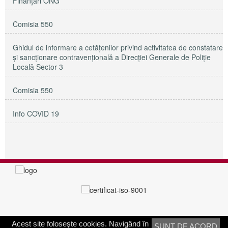
Finanțări ONG
Comisia 550
Ghidul de informare a cetățenilor privind activitatea de constatare
și sancționare contravențională a Direcției Generale de Poliție
Locală Sector 3
Comisia 550
Info COVID 19
Acest site foloseşte cookies. Navigând în
SUNT DE ACORD
PRIMĂRIA SECTORULUI 3