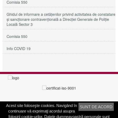
Comisia 550
Ghidul de informare a cetățenilor privind activitatea de constatare
și sancționare contravențională a Direcției Generale de Poliție
Locală Sector 3
Comisia 550
Info COVID 19
Acest site foloseşte cookies. Navigând în
SUNT DE ACORD
PRIMĂRIA SECTORULUI 3
continuare vă exprimaţi acordul asupra
Adresa:
Calea Dudeşti nr. 191
folosirii cookie-urilor. Datele dumneavoastră personale sunt