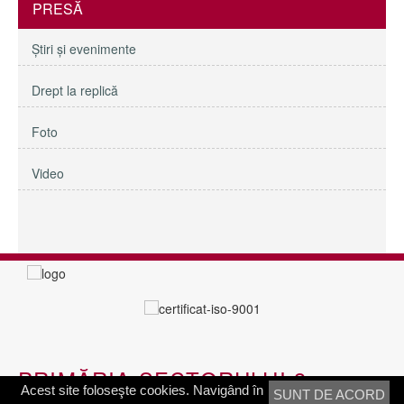
PRESĂ
Ştiri şi evenimente
Drept la replică
Foto
Video
PRIMĂRIA SECTORULUI 3
Acest site foloseşte cookies. Navigând în
SUNT DE ACORD