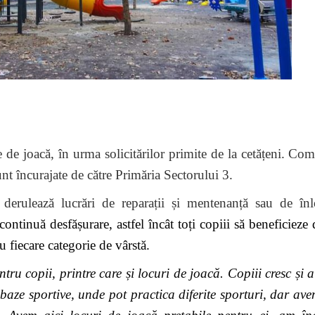
 de joacă, în urma solicitărilor primite de la cetățeni. Co
 sunt încurajate de către Primăria Sectorului 3.
 derulează lucrări de reparații și mentenanță sau de înl
continuă desfășurare, astfel încât toți copiii să beneficieze 
 fiecare categorie de vârstă.
tru copii, printre care și locuri de joacă. Copiii cresc și 
 baze sportive, unde pot practica diferite sporturi, dar av