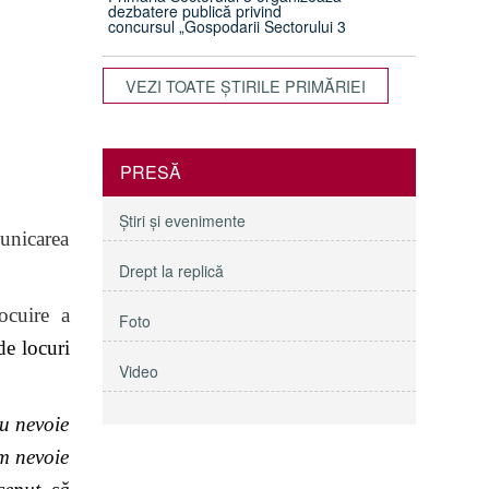
dezbatere publică privind
concursul „Gospodarii Sectorului 3
VEZI TOATE ŞTIRILE PRIMĂRIEI
PRESĂ
Ştiri şi evenimente
municarea
Drept la replică
ocuire a
Foto
de locuri
Video
au nevoie
em nevoie