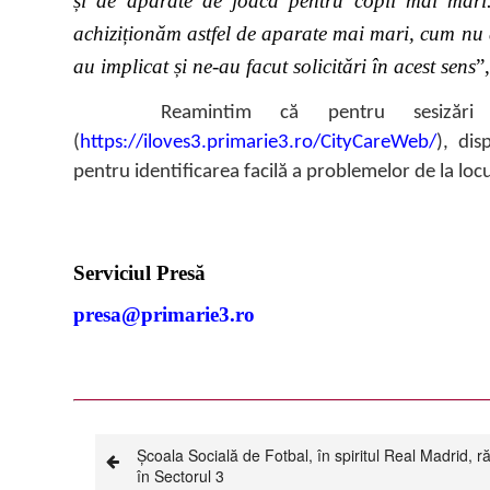
și de aparate de joacă pentru copii mai mari.
achiziționăm astfel de aparate mai mari, cum nu
au implicat și ne-au facut solicitări în acest sens
”
Reamintim că pentru sesizări aveți
(
https://iloves3.primarie3.ro/CityCareWeb/
), dis
pentru identificarea facilă a problemelor de la locu
Serviciul Presă
presa@primarie3.ro
Școala Socială de Fotbal, în spiritul Real Madrid, 
în Sectorul 3