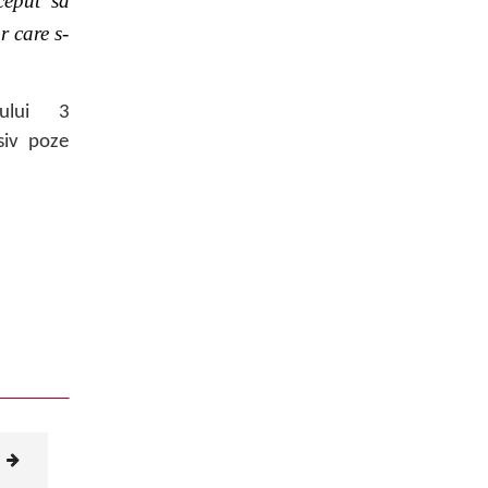
ceput să
 care s-
ului 3
usiv poze