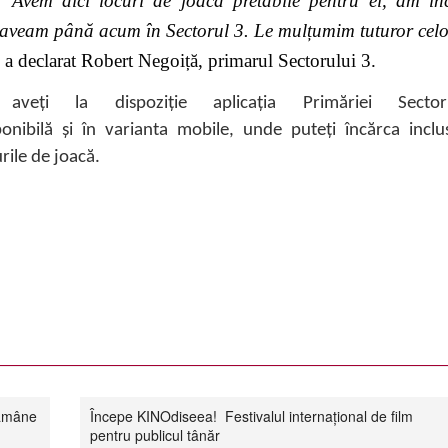
 Avem aici locuri de joacă pretabile pentru ei, am în
 aveam până acum în Sectorul 3. Le mulțumim tuturor celor
,
a declarat Robert Negoiță, primarul Sectorului 3.
 la dispoziție aplicația Primăriei Sector
ponibilă și în varianta mobile, unde puteți încărca incl
rile de joacă.
rămâne
Începe KINOdiseea! Festivalul internațional de film
pentru publicul tânăr