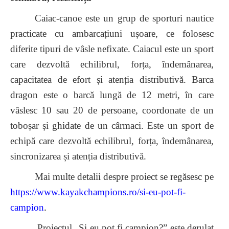
Caiac-canoe este un grup de sporturi nautice
practicate cu ambarcațiuni ușoare, ce folosesc
diferite tipuri de vâsle nefixate. Caiacul este un sport
care dezvoltă echilibrul, forța, îndemânarea,
capacitatea de efort și atenția distributivă. Barca
dragon este o barcă lungă de 12 metri, în care
vâslesc 10 sau 20 de persoane, coordonate de un
toboșar și ghidate de un cârmaci. Este un sport de
echipă care dezvoltă echilibrul, forța, îndemânarea,
sincronizarea și atenția distributivă.
Mai multe detalii despre proiect se regăsesc pe
https://www.kayakchampions.ro/si-eu-pot-fi-
campion
.
Proiectul „Și eu pot fi campion?” este derulat