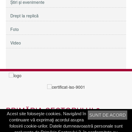
Ştiri şi evenimente
Drept la replică
Foto
Video
PRIMĂRIA SECTORULUI 3
Acest site foloseşte cookies. Navigând în
SUNT DE ACORD
continuare vă exprimaţi acordul asupra
Adresa:
Calea Dudeşti nr. 191
folosirii cookie-urilor. Datele dumneavoastră personale sunt
Bucureşti, Sector 3, România