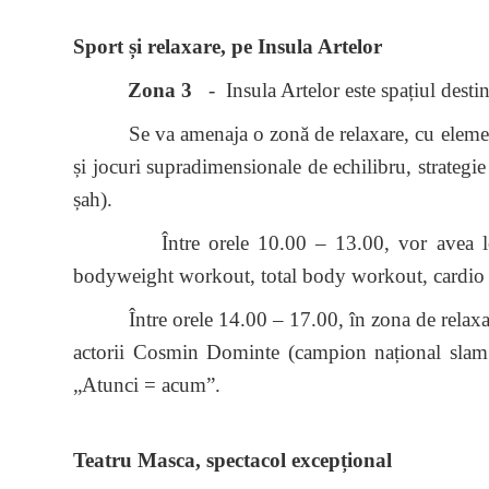
Sport și relaxare, pe Insula Artelor
Zona 3
- Insula Artelor este spațiul destinat
Se va amenaja o zonă de relaxare, cu elemente bo
și jocuri supradimensionale de echilibru, strategie 
șah).
Între orele 10.00 – 13.00, vor avea loc, în p
bodyweight workout, total body workout, cardio AB
Între orele 14.00 – 17.00, în zona de relaxare, v
actorii Cosmin Dominte (campion național slam 
„Atunci = acum”.
Teatru Masca, spectacol excepțional