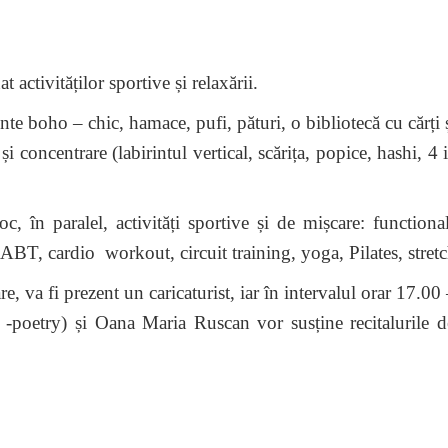
 activităților sportive și relaxării.
ho – chic, hamace, pufi, pături, o bibliotecă cu cărți ș
și concentrare (labirintul vertical, scărița, popice, hashi, 4 
aralel, activități sportive și de mișcare: functional 
T, cardio workout, circuit training, yoga, Pilates, stret
a fi prezent un caricaturist, iar în intervalul orar 17.00
-poetry) și Oana Maria Ruscan vor susține recitalurile d