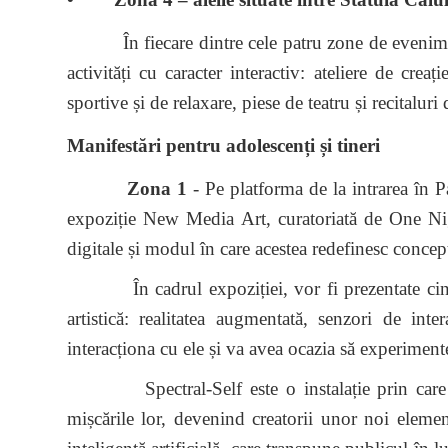
În fiecare dintre cele patru zone de eveniment, 
activități cu caracter interactiv: ateliere de creaț
sportive și de relaxare, piese de teatru și recitalu
Manifestări pentru adolescenți și tineri
Zona 1
- Pe platforma de la intrarea în
expoziție New Media Art, curatoriată de One Nigh
digitale și modul în care acestea redefinesc conce
În cadrul expoziției, vor fi prezentate cinci i
artistică: realitatea augmentată, senzori de inte
interacționa cu ele și va avea ocazia să experimen
Spectral-Self este o instalație prin care par
mișcările lor, devenind creatorii unor noi element