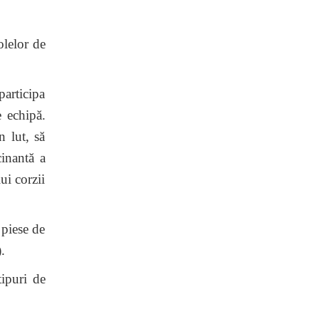
olelor de
articipa
e echipă.
n lut, să
inantă a
ui corzii
piese de
.
ipuri de