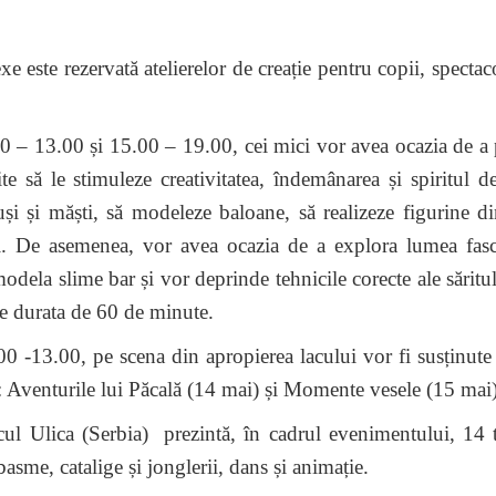
e este rezervată atelierelor de creație pentru copii, spectac
 13.00 și 15.00 – 19.00, cei mici vor avea ocazia de a p
ite să le stimuleze creativitatea, îndemânarea și spiritul d
și și măști, să modeleze baloane, să realizeze figurine di
eci. De asemenea, vor avea ocazia de a explora lumea fasc
 modela slime bar și vor deprinde tehnicile corecte ale săritul
are durata de 60 de minute.
13.00, pe scena din apropierea lacului vor fi susținute 
tiv: Aventurile lui Păcală (14 mai) și Momente vesele (15 mai)
ica (Serbia) prezintă, în cadrul evenimentului, 14 t
basme, catalige și jonglerii, dans și animație.