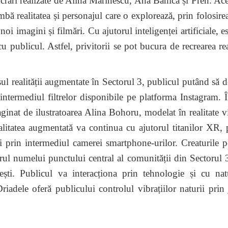
lucrări realizate de Alina Marinescu, Ana Bănică și Pren. Ace
bă realitatea și personajul care o explorează, prin folosire
noi imagini și filmări. Cu ajutorul inteligenței artificiale, e
cu publicul. Astfel, privitorii se pot bucura de recrearea real
ealității augmentate în Sectorul 3, publicul putând să d
 intermediul filtrelor disponibile pe platforma Instagram. 
ginat de ilustratoarea Alina Bohoru, modelat în realitate vi
alitatea augmentată va continua cu ajutorul titanilor XR, 
i prin intermediul camerei smartphone-urilor. Creaturile p
jurul numelui punctului central al comunității din Sectorul 
cești. Publicul va interacționa prin tehnologie și cu nat
Driadele oferă publicului controlul vibrațiilor naturii prin