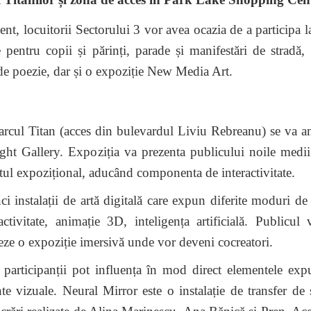
locuitorii Sectorului 3 vor avea ocazia de a participa l
ie pentru copii și părinți, parade și manifestări de stradă, a
ri de poezie, dar și o expoziție New Media Art.
 Parcul Titan (acces din bulevardul Liviu Rebreanu) se va 
t Gallery. Expoziția va prezenta publicului noile medii 
ptul expozițional, aducând componenta de interactivitate.
nstalații de artă digitală care expun diferite moduri de 
ractivitate, animație 3D, inteligența artificială. Publicul
teze o expoziție imersivă unde vor deveni cocreatori.
ticipanții pot influența în mod direct elementele exp
e vizuale. Neural Mirror este o instalație de transfer de s