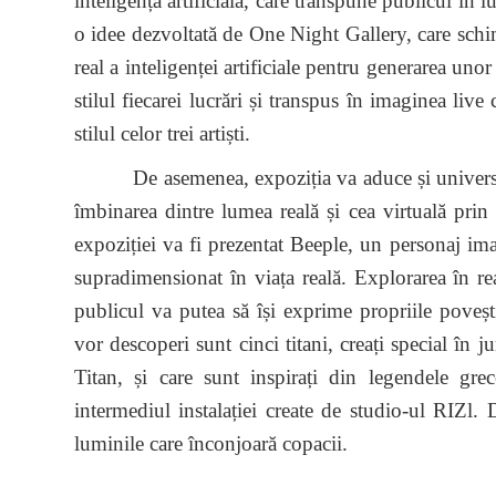
inteligență artificială, care transpune publicul în 
o idee dezvoltată de One Night Gallery, care schim
real a inteligenței artificiale pentru generarea unor 
stilul fiecarei lucrări și transpus în imaginea live 
stilul celor trei artiști.
De asemenea, expoziția va aduce și universul r
îmbinarea dintre lumea reală și cea virtuală prin
expoziției va fi prezentat Beeple, un personaj ima
supradimensionat în viața reală. Explorarea în re
publicul va putea să își exprime propriile poveșt
vor descoperi sunt cinci titani, creați special în 
Titan, și care sunt inspirați din legendele gre
intermediul instalației create de studio-ul RIZl. 
luminile care înconjoară copacii.