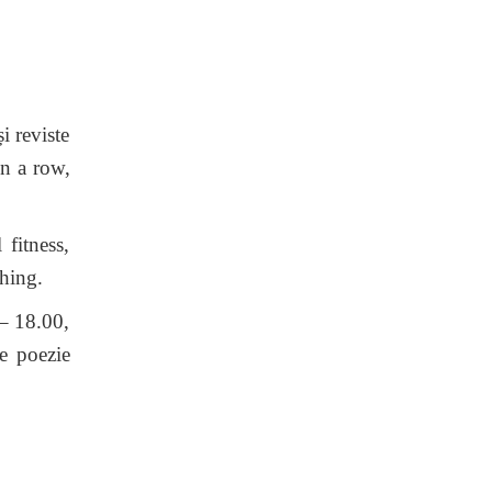
i reviste
in a row,
fitness,
ching.
 – 18.00,
e poezie