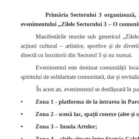
Primăria Sectorului 3 organizează, în Pa
evenimentului „Zilele Sectorului 3 – O comunita
Manifestările reunite sub genericul „Zile
acțiuni cultural – artistice, sportive și de diver
directă cu locuitorii din Sectorul 3 și nu numai.
Evenimentul este destinat comunității local
spiritului de solidaritate comunitară, dar și revital
În acest an, evenimentul se desfășoară în patr
•
Zona 1 - platforma de la intrarea în Par
• Zona 2 - scenă lac, spații conexe (alee și sp
• Zona 3 – Insula Artelor;
• Zona 4 – aleile situate între Statuia Calul