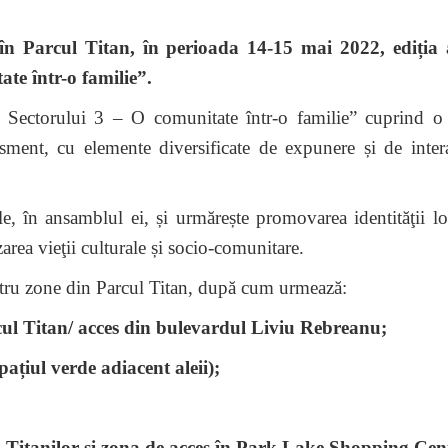
rcul Titan, în perioada 14-15 mai 2022, ediția a
te într-o familie”.
le Sectorului 3 – O comunitate într-o familie” cuprind o 
tisment, cu elemente diversificate de expunere și de intera
e, în ansamblul ei, și urmărește promovarea identităţii lo
izarea vieţii culturale și socio-comunitare.
u zone din Parcul Titan, după cum urmează:
cul Titan/ acces din bulevardul Liviu Rebreanu;
ațiul verde adiacent aleii);
 Titanilor și zona de acces în Park Lake Shopping Cent