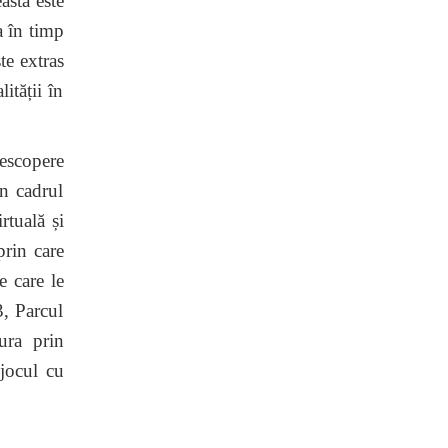
asta este
a în timp
ste extras
ității în
escopere
În cadrul
rtuală și
prin care
e care le
3, Parcul
ura prin
 jocul cu