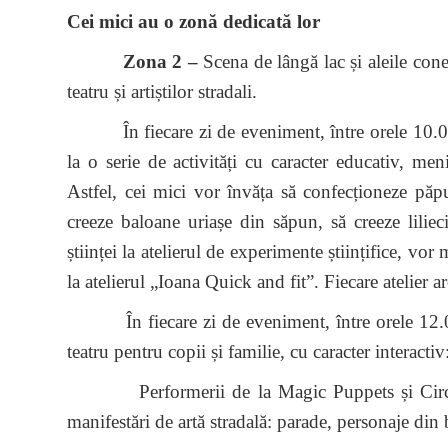
Cei mici au o zonă dedicată lor
Zona 2 –
Scena de lângă lac și aleile conex
teatru și artiștilor stradali.
În fiecare zi de eveniment, între orele 10.00 –
la o serie de activități cu caracter educativ, men
Astfel, cei mici vor învăța să confecționeze păpu
creeze baloane uriașe din săpun, să creeze lili
științei la atelierul de experimente științifice, vor
la atelierul „Ioana Quick and fit”. Fiecare atelier 
În fiecare zi de eveniment, între orele 12.00 -
teatru pentru copii și familie, cu caracter interac
Performerii de la Magic Puppets și Circul Ul
manifestări de artă stradală: parade, personaje din 