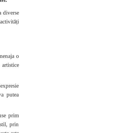
a diverse
ctivități
amenaja o
artistice
expresie
 va putea
use prim
til, prin