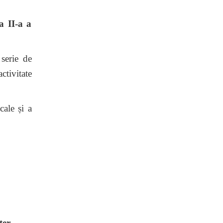
 II-a a
serie de
ctivitate
cale și a
er.