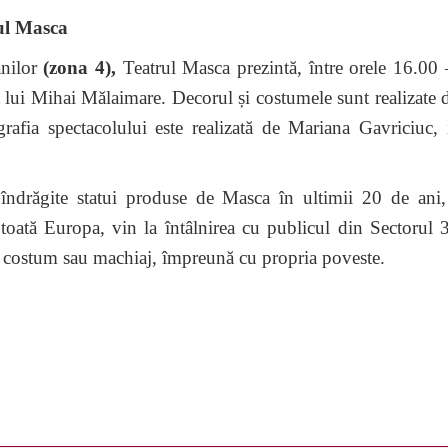
rul Masca
anilor
(zona 4),
Teatrul Masca prezintă, între orele 16.00
a lui Mihai Mălaimare. Decorul și costumele sunt realizate
afia spectacolului este realizată de Mariana Gavriciuc, i
îndrăgite statui produse de Masca în ultimii 20 de ani,
în toată Europa, vin la întâlnirea cu publicul din Sectorul 3
de costum sau machiaj, împreună cu propria poveste.