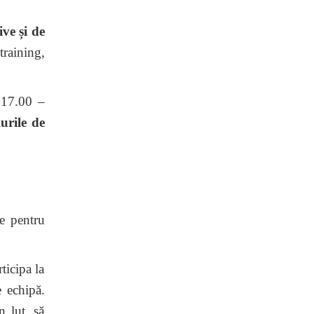
ive și de
training,
r 17.00 –
lurile de
ie pentru
ticipa la
e echipă.
n lut, să