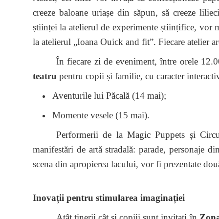
creeze baloane uriașe din săpun, să creeze lili
științei la atelierul de experimente științifice, vor
la atelierul „Ioana Ouick and fit”. Fiecare atelier 
În fiecare zi de eveniment, între orele 12.
teatru
pentru copii și familie, cu caracter interacti
Aventurile lui Păcală (14 mai);
Momente vesele (15 mai).
Performerii de la Magic Puppets și Circul
manifestări de artă stradală: parade, personaje di
scena din apropierea lacului, vor fi prezentate dou
Inovații pentru stimularea imaginației
Atât tinerii cât și copiii sunt invitați în
Zona