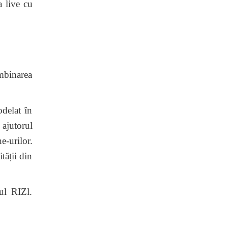
a live cu
îmbinarea
odelat în
 ajutorul
e-urilor.
tății din
-ul RIZl.