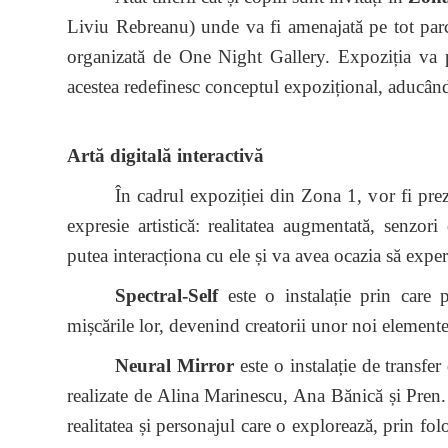
Liviu Rebreanu) unde va fi amenajată pe tot par
organizată de One Night Gallery.
Expoziția va p
acestea redefinesc conceptul expozițional, aducân
Artă digitală interactivă
În cadrul expoziției din Zona 1, vor fi prez
expresie artistică: realitatea augmentată, senzori 
putea interacționa cu ele și va avea ocazia să exp
Spectral-Self
este o instalație prin care 
mișcările lor, devenind creatorii unor noi elemente
Neural Mirror
este o instalație de transfer 
realizate de Alina Marinescu, Ana Bănică și Pren.
realitatea și personajul care o explorează, prin fol