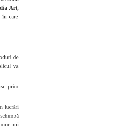
dia Art,
 în care
moduri de
blicul va
use prim
în lucrări
e schimbă
 unor noi