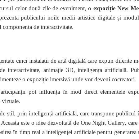
cursul celor două zile de eveniment, o
expoziție New Me
rezenta publicului noile medii artistice digitale și modul
d componenta de interactivitate.
entate cinci instalații de artă digitală care expun diferite 
de interactivitate, animație 3D, inteligența artificială. Pu
erimenteze o expoziție imersivă unde vor deveni cocreatori.
participanții pot influența în mod direct elementele exp
 vizuale.
de stil, prin inteligență artificială, care transpune publicul 
 Aceasta este o idee dezvoltată de One Night Gallery, car
osirea în timp real a inteligenței artificiale pentru generarea