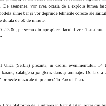
eci. De asemenea, vor avea ocazia de a explora lumea fasc
 modela slime bar și vor deprinde tehnicile corecte ale săritul
are durata de 60 de minute.
00 -13.00, pe scena din apropierea lacului vor fi susținute
v:
 Ulica (Serbia) prezintă, în cadrul evenimentului, 14 t
n basme, catalige și jonglerii, dans și animație. De la ora 
ă proiecte muzicale în premieră în Parcul Titan.
 1
(pe platforma de la intrarea în Parcul Titan, acces din b