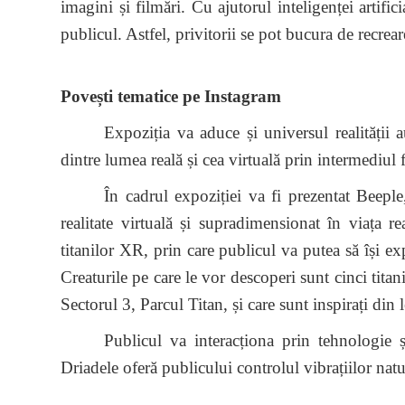
imagini și filmări. Cu ajutorul inteligenței artifici
publicul. Astfel, privitorii se pot bucura de recrearea 
Povești tematice pe Instagram
Expoziția va aduce și universul realității
dintre lumea reală și cea virtuală prin intermediul 
În cadrul expoziției va fi prezentat Beepl
realitate virtuală și supradimensionat în viața 
titanilor XR, prin care publicul va putea să își e
Creaturile pe care le vor descoperi sunt cinci titan
Sectorul 3, Parcul Titan, și care sunt inspirați din 
Publicul va interacționa prin tehnologie ș
Driadele oferă publicului controlul vibrațiilor natu