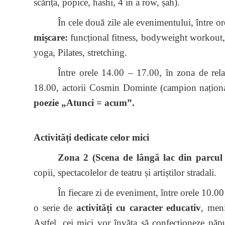
scărița, popice, hashi, 4 in a row, șah).
În cele două zile ale evenimentului, între o
mișcare:
funcțional fitness, bodyweight workout,
yoga, Pilates, stretching.
Între orele 14.00 – 17.00, în zona de rel
18.00, actorii Cosmin Dominte (campion națion
poezie „Atunci = acum”.
Activități dedicate celor mici
Zona 2 (Scena de lângă lac din parcul T
copii, spectacolelor de teatru și artiștilor stradali.
În fiecare zi de eveniment, între orele 10.0
o serie de
activități cu caracter educativ
, meni
Astfel, cei mici vor învăța să confecționeze păpu