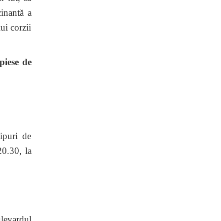
inantă a
ui corzii
piese de
ipuri de
20.30, la
ulevardul