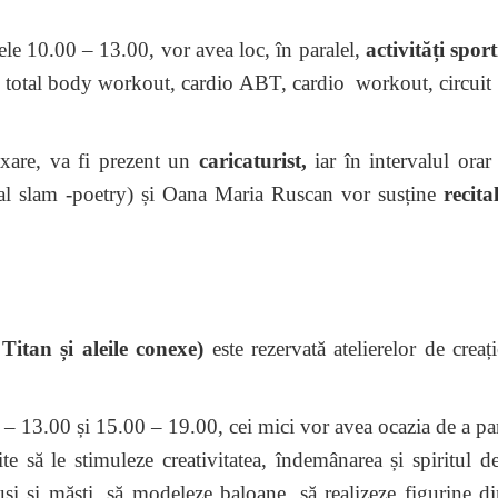
rele 10.00 – 13.00, vor avea loc, în paralel,
activități sport
 total body workout, cardio ABT, cardio workout, circuit 
axare, va fi prezent un
caricaturist,
iar în intervalul ora
al slam -poetry) și Oana Maria Ruscan vor susține
recita
itan și aleile conexe)
este rezervată atelierelor de creaț
0 – 13.00 și 15.00 – 19.00, cei mici vor avea ocazia de a par
te să le stimuleze creativitatea, îndemânarea și spiritul d
și și măști, să modeleze baloane, să realizeze figurine di