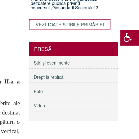
dezbatere publică privind
concursul „Gospodarii Sectorului 3
VEZI TOATE ŞTIRILE PRIMĂRIEI
PRESĂ
Ştiri şi evenimente
Drept la replică
a II-a a
Foto
erite ale
Video
 destinat
pături, o
vertical,