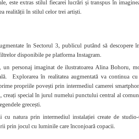
ale, este extras stilul fiecarei lucrări și transpus în imagine
realității în stilul celor trei artiști.
 augmentate în Sectorul 3, publicul putând să descopere 
filtrelor disponibile pe platforma Instagram.
e, un personaj imaginat de ilustratoarea Alina Bohoru, m
reală. Explorarea în realitatea augmentată va continua cu
xprime propriile povești prin intermediul camerei smartphon
i, creați special în jurul numelui punctului central al comuni
legendele grecești.
i cu natura prin intermediul instalației create de studio
rii prin jocul cu luminile care înconjoară copacii.