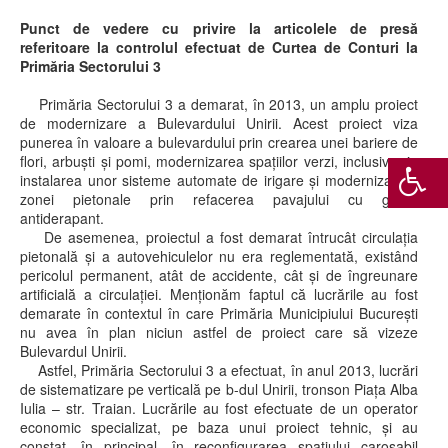
Punct de vedere cu privire la articolele de presă
referitoare la controlul efectuat de Curtea de Conturi la
Primăria Sectorului 3
Primăria Sectorului 3 a demarat, în 2013, un amplu proiect
de modernizare a Bulevardului Unirii. Acest proiect viza
punerea în valoare a bulevardului prin crearea unei bariere de
flori, arbuști și pomi, modernizarea spațiilor verzi, inclusiv prin
instalarea unor sisteme automate de irigare și modernizare a
zonei pietonale prin refacerea pavajului cu granit
antiderapant.
De asemenea, proiectul a fost demarat întrucât circulaţia
pietonală şi a autovehiculelor nu era reglementată, existând
pericolul permanent, atât de accidente, cât şi de îngreunare
artificială a circulaţiei. Menționăm faptul că lucrările au fost
demarate în contextul în care Primăria Municipiului București
nu avea în plan niciun astfel de proiect care să vizeze
Bulevardul Unirii.
Astfel, Primăria Sectorului 3 a efectuat, în anul 2013, lucrări
de sistematizare pe verticală pe b-dul Unirii, tronson Piaţa Alba
Iulia – str. Traian. Lucrările au fost efectuate de un operator
economic specializat, pe baza unui proiect tehnic, şi au
constat, în principal, în reconfigurarea spaţiului carosabil