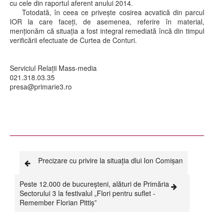
cu cele din raportul aferent anului 2014.
Totodată, în ceea ce privește cosirea acvatică din parcul
IOR la care faceți, de asemenea, referire în material,
menționăm că situația a fost integral remediată încă din timpul
verificării efectuate de Curtea de Conturi.
Serviciul Relaţii Mass-media
021.318.03.35
presa@primarie3.ro
Precizare cu privire la situația dlui Ion Comișan
Peste 12.000 de bucureșteni, alături de Primăria
Sectorului 3 la festivalul „Flori pentru suflet -
Remember Florian Pittiş”