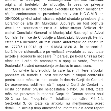
original al bretelelor de circulație. În ceea ce privește
acordurile şi avizele necesare execuţiei lucrărilor, menţionăm
că, în conformitate cu prevederile art. 7 din H.C.G.M.B. nr.
254/2008 privind administrarea reţelei stradale principale şi a
lucrărilor de artă din Municipiul Bucureşti, au fost obţinute
Avizul nr. 18022/19.11.2013 al Administraţiei Străzilor din
cadrul Consiliului General al Municipiului Bucureşti şi Avizul
Comisiei Tehnice de Circulaţie a Municipiului Bucureşti. Pentru
efectuarea lucrărilor, au fost emise Autorizaţiile de construire
nr. 777/15.11.2013 şi nr. 918/24.12.2013. În consecinţă,
lucrările de sistematizare pe verticală executate au avut toate
avizele şi acordurile necesare. În paralel, pe b-dul Unirii au fost
efectuate lucrări de amenajare a spațiului verde, Primăria
Sectorului 3 având competențe exclusive în acest sens.
Cu privire la prejudiciul la care face trimitere articolul,
precizăm că sumele au fost recuperate în timpul controlului
pentru toate măsurile menționate în decizia Curții de Conturi.
De asemenea, subliniem că în raportul Curții de Conturi nu
există constatări privind nelegalitatea plăților. De altfel, toate
măsurile precizate în raportul Curții de Conturi pentru anul
2013 au fost îndeplinite în totalitate de către Primăria
Sectorului 3, cu toate că articolul nu menționează acest
detaliu, în același timp amestecând informații din acest raport