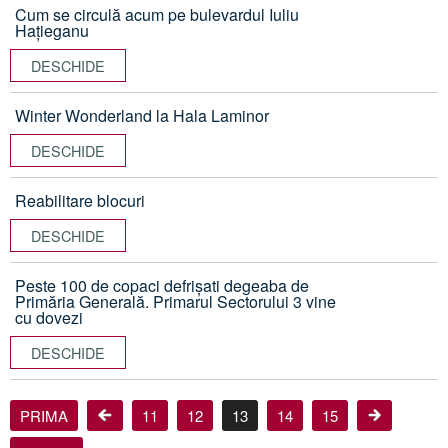
Cum se circulă acum pe bulevardul Iuliu
Hațieganu
DESCHIDE
Winter Wonderland la Hala Laminor
DESCHIDE
Reabilitare blocuri
DESCHIDE
Peste 100 de copaci defrișati degeaba de
Primăria Generală. Primarul Sectorului 3 vine
cu dovezi
DESCHIDE
PRIMA
11
12
13
14
15