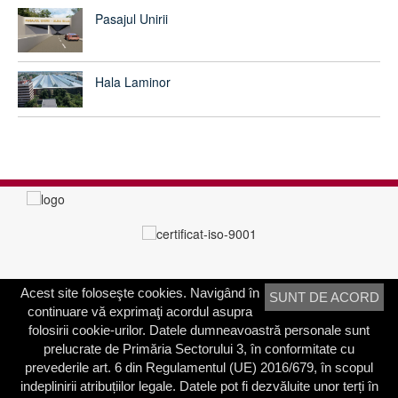
Pasajul Unirii
Hala Laminor
Acest site foloseşte cookies. Navigând în
SUNT DE ACORD
PRIMĂRIA SECTORULUI 3
continuare vă exprimaţi acordul asupra
Adresa:
Calea Dudeşti nr. 191
folosirii cookie-urilor. Datele dumneavoastră personale sunt
Bucureşti, Sector 3, România
prelucrate de Primăria Sectorului 3, în conformitate cu
prevederile art. 6 din Regulamentul (UE) 2016/679, în scopul
Contactați-ne
indeplinirii atribuțiilor legale. Datele pot fi dezvăluite unor terți în