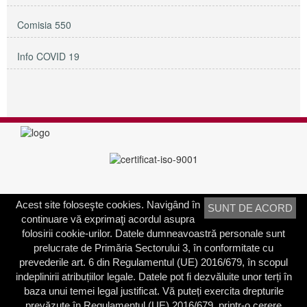
Comisia 550
Info COVID 19
Acest site foloseşte cookies. Navigând în
SUNT DE ACORD
PRIMĂRIA SECTORULUI 3
continuare vă exprimaţi acordul asupra
Adresa:
Calea Dudeşti nr. 191
folosirii cookie-urilor. Datele dumneavoastră personale sunt
Bucureşti, Sector 3, România
prelucrate de Primăria Sectorului 3, în conformitate cu
prevederile art. 6 din Regulamentul (UE) 2016/679, în scopul
Contactați-ne
indeplinirii atribuțiilor legale. Datele pot fi dezvăluite unor terți în
Telefon: 021.318.03.23
baza unui temei legal justificat. Vă puteți exercita drepturile
Fax: 021.318.03.04
prevăzute în Regulamentul (UE) 2016/679, printr-o cerere