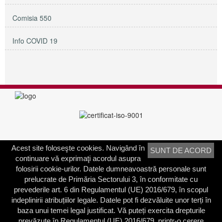
Comisia 550
Info COVID 19
Acest site foloseşte cookies. Navigând în
SUNT DE ACORD
PRIMĂRIA SECTORULUI 3
continuare vă exprimaţi acordul asupra
Adresa:
Calea Dudeşti nr. 191
folosirii cookie-urilor. Datele dumneavoastră personale sunt
Bucureşti, Sector 3, România
prelucrate de Primăria Sectorului 3, în conformitate cu
prevederile art. 6 din Regulamentul (UE) 2016/679, în scopul
Contactați-ne
indeplinirii atribuțiilor legale. Datele pot fi dezvăluite unor terți în
Telefon: 021.318.03.23
baza unui temei legal justificat. Vă puteți exercita drepturile
Fax: 021.318.03.04
prevăzute în Regulamentul (UE) 2016/679, printr-o cerere