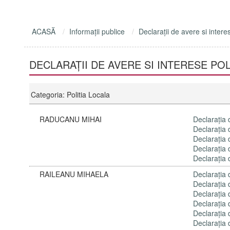
ACASĂ
Informaţii publice
Declaraţii de avere si intere
DECLARAŢII DE AVERE SI INTERESE POL
Categoria: Politia Locala
RADUCANU MIHAI
Declaraţia
Declaraţia
Declaraţia
Declaraţia
Declaraţia
RAILEANU MIHAELA
Declaraţia
Declaraţia
Declaraţia
Declaraţia
Declaraţia
Declaraţia