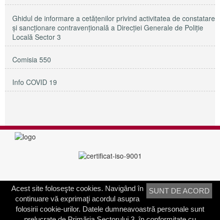
Ghidul de informare a cetățenilor privind activitatea de constatare
și sancționare contravențională a Direcției Generale de Poliție
Locală Sector 3
Comisia 550
Info COVID 19
Acest site foloseşte cookies. Navigând în
SUNT DE ACORD
PRIMĂRIA SECTORULUI 3
continuare vă exprimaţi acordul asupra
Adresa:
Calea Dudeşti nr. 191
folosirii cookie-urilor. Datele dumneavoastră personale sunt
Bucureşti, Sector 3, România
prelucrate de Primăria Sectorului 3, în conformitate cu