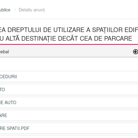
ublice
Detaliu anunţ
A DREPTULUI DE UTILIZARE A SPAȚIILOR EDI
U ALTĂ DESTINAȚIE DECÂT CEA DE PARCARE
cebal
OCEDURII
UTO
IE AUTO
ARE
RE SPATII.PDF