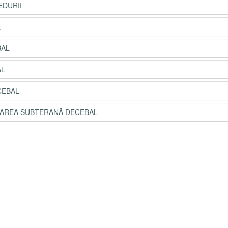
EDURII
L
BAL
AL
CEBAL
ARCAREA SUBTERANĂ DECEBAL