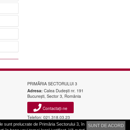
PRIMĂRIA SECTORULUI 3
Adresa:
Calea Dudeşti nr. 191
Bucureşti, Sector 3, România
Contactați-ne
Telefon: 021.318.03.23
Fax: 021.318.03.04
e sunt prelucrate de Primăria Sectorului 3, în
SUNT DE ACORD