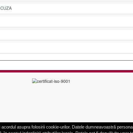
 CUZA
acordul asupra folosirii cookie-urilor. Datele dumneavoastră personal