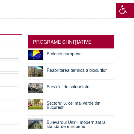
PROGRAME ŞI INIŢIATIVE
Proiecte europene
Reabilitarea termică a blocurilor
Serviciul de salubritate
Sectorul 3, cel mai verde din
București
Bulevardul Unirii, modernizat la
standarde europene