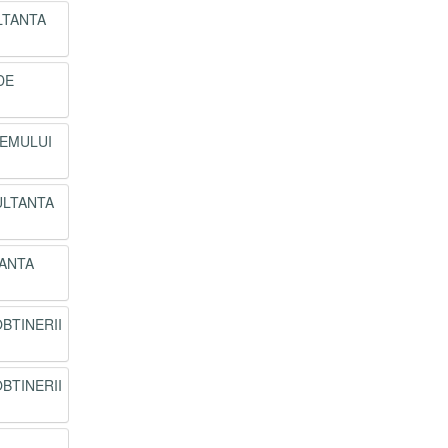
ULTANTA
DE
TEMULUI
SULTANTA
TANTA
OBTINERII
OBTINERII