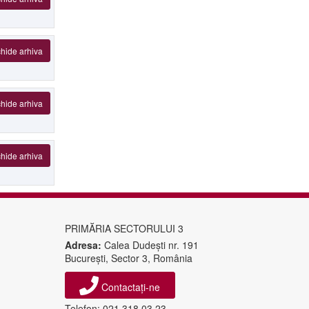
hide arhiva
hide arhiva
hide arhiva
PRIMĂRIA SECTORULUI 3
Adresa:
Calea Dudeşti nr. 191
Bucureşti, Sector 3, România
Contactați-ne
Telefon: 021.318.03.23