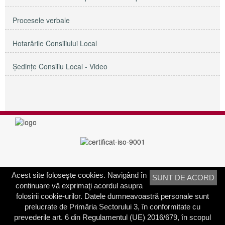
Procesele verbale
Hotarârile Consiliului Local
Şedinţe Consiliu Local - Video
Acest site foloseşte cookies. Navigând în
SUNT DE ACORD
PRIMĂRIA SECTORULUI 3
continuare vă exprimaţi acordul asupra
Adresa:
Calea Dudeşti nr. 191
folosirii cookie-urilor. Datele dumneavoastră personale sunt
Bucureşti, Sector 3, România
prelucrate de Primăria Sectorului 3, în conformitate cu
prevederile art. 6 din Regulamentul (UE) 2016/679, în scopul
Contactați-ne